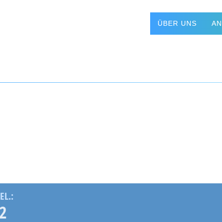
ÜBER UNS
A
EL.:
2